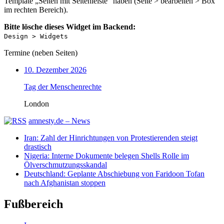
Template „Seiten mit Seitenleiste“ haben (Seite > bearbeiten > Box
im rechten Bereich).
Bitte lösche dieses Widget im Backend:
Design > Widgets
Termine (neben Seiten)
10. Dezember 2026
Tag der Menschenrechte
London
amnesty.de – News
Iran: Zahl der Hinrichtungen von Protestierenden steigt
drastisch
Nigeria: Interne Dokumente belegen Shells Rolle im
Ölverschmutzungsskandal
Deutschland: Geplante Abschiebung von Faridoon Tofan
nach Afghanistan stoppen
Fußbereich